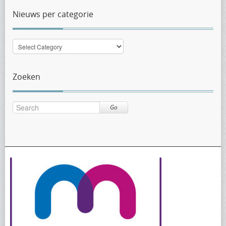
Nieuws per categorie
Nieuws
per
categorie
Zoeken
Go