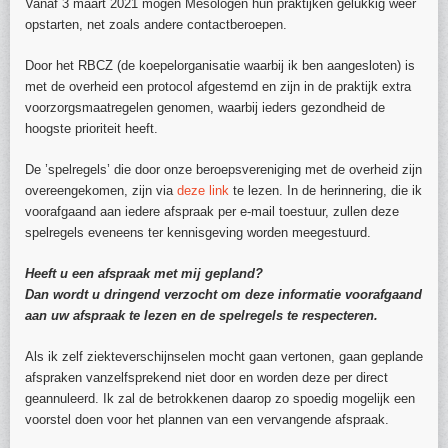
Vanaf 3 maart 2021 mogen Mesologen hun praktijken gelukkig weer
opstarten, net zoals andere contactberoepen.
Door het RBCZ (de koepelorganisatie waarbij ik ben aangesloten) is
met de overheid een protocol afgestemd en zijn in de praktijk extra
voorzorgsmaatregelen genomen, waarbij ieders gezondheid de
hoogste prioriteit heeft.
De ’spelregels’ die door onze beroepsvereniging met de overheid zijn
overeengekomen, zijn via
deze link
te lezen. In de herinnering, die ik
voorafgaand aan iedere afspraak per e-mail toestuur, zullen deze
spelregels eveneens ter kennisgeving worden meegestuurd.
Heeft u een afspraak met mij gepland?
Dan wordt u dringend verzocht om deze informatie voorafgaand
aan uw afspraak te lezen en de spelregels te respecteren.
Als ik zelf ziekteverschijnselen mocht gaan vertonen, gaan geplande
afspraken vanzelfsprekend niet door en worden deze per direct
geannuleerd. Ik zal de betrokkenen daarop zo spoedig mogelijk een
voorstel doen voor het plannen van een vervangende afspraak.