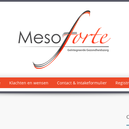
e
Klachten en wensen
Contact & Intakeformulier
Registr
C