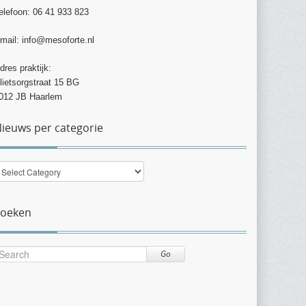
elefoon: 06 41 933 823
mail: info@mesoforte.nl
dres praktijk:
lietsorgstraat 15 BG
012 JB Haarlem
ieuws per categorie
ieuws
er
ategorie
Zoeken
Go