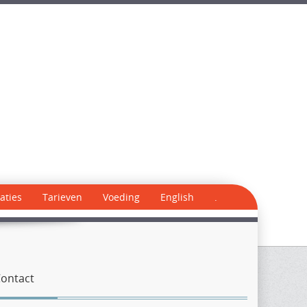
aties
Tarieven
Voeding
English
.
ontact