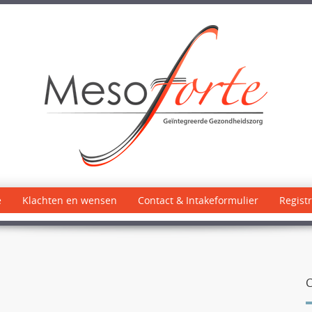
e
Klachten en wensen
Contact & Intakeformulier
Registr
C