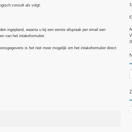
gisch consult als volgt:
T
E
A
den ingepland, waarna u bij een eerste afspraak per email een
V
en van het intakeformulier.
2
sgegevens is het niet meer mogelijk om het intakeformulier direct
N
N
p
c