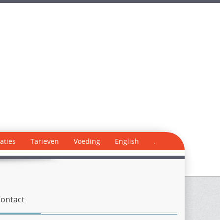
aties
Tarieven
Voeding
English
.
ontact