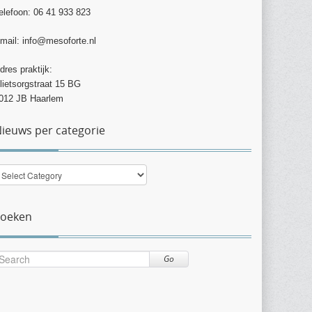
elefoon: 06 41 933 823
mail: info@mesoforte.nl
dres praktijk:
lietsorgstraat 15 BG
012 JB Haarlem
ieuws per categorie
ieuws
er
ategorie
Zoeken
Go