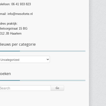
elefoon: 06 41 933 823
mail: info@mesoforte.nl
dres praktijk:
lietsorgstraat 15 BG
012 JB Haarlem
ieuws per categorie
ieuws
er
ategorie
Zoeken
Go