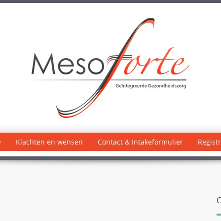
e
Klachten en wensen
Contact & Intakeformulier
Registr
C