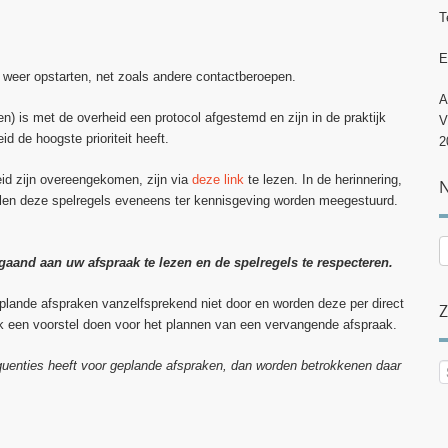
T
E
weer opstarten, net zoals andere contactberoepen.
A
n) is met de overheid een protocol afgestemd en zijn in de praktijk
V
d de hoogste prioriteit heeft.
2
eid zijn overeengekomen, zijn via
deze link
te lezen. In de herinnering,
N
zullen deze spelregels eveneens ter kennisgeving worden meegestuurd.
N
aand aan uw afspraak te lezen en de spelregels te respecteren.
p
c
eplande afspraken vanzelfsprekend niet door en worden deze per direct
k een voorstel doen voor het plannen van een vervangende afspraak.
equenties heeft voor geplande afspraken, dan worden betrokkenen daar