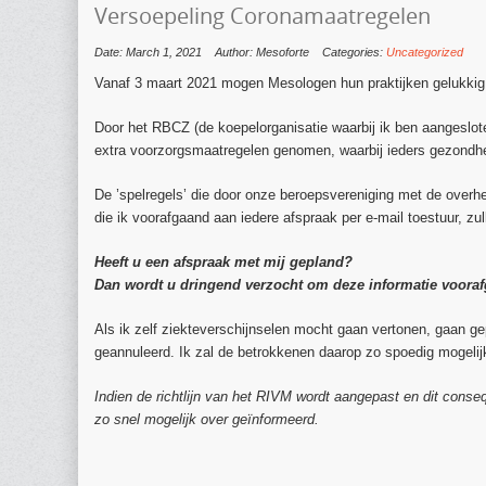
Versoepeling Coronamaatregelen
Date: March 1, 2021
Author: Mesoforte
Categories:
Uncategorized
Vanaf 3 maart 2021 mogen Mesologen hun praktijken gelukkig 
Door het RBCZ (de koepelorganisatie waarbij ik ben aangeslote
extra voorzorgsmaatregelen genomen, waarbij ieders gezondhei
De ’spelregels’ die door onze beroepsvereniging met de overh
die ik voorafgaand aan iedere afspraak per e-mail toestuur, 
Heeft u een afspraak met mij gepland?
Dan wordt u dringend verzocht om deze informatie voorafg
Als ik zelf ziekteverschijnselen mocht gaan vertonen, gaan g
geannuleerd. Ik zal de betrokkenen daarop zo spoedig mogelij
Indien de richtlijn van het RIVM wordt aangepast en dit cons
zo snel mogelijk over geïnformeerd.