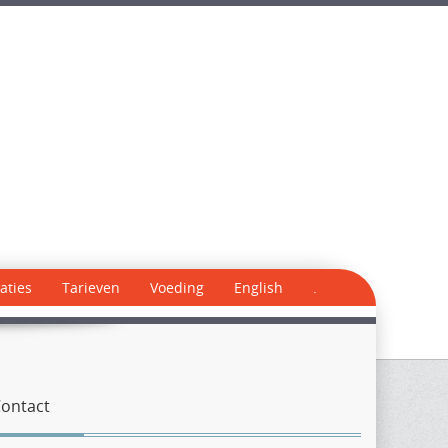
aties
Tarieven
Voeding
English
.
ontact