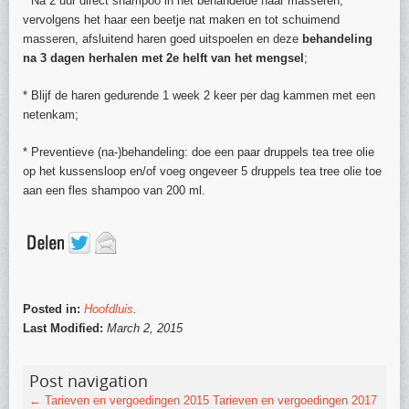
* Ná 2 uur direct shampoo in het behandelde haar masseren,
vervolgens het haar een beetje nat maken en tot schuimend
masseren, afsluitend haren goed uitspoelen en deze
behandeling
na 3 dagen herhalen met 2e helft van het mengsel
;
* Blijf de haren gedurende 1 week 2 keer per dag kammen met een
netenkam;
* Preventieve (na-)behandeling: doe een paar druppels tea tree olie
op het kussensloop en/of voeg ongeveer 5 druppels tea tree olie toe
aan een fles shampoo van 200 ml.
Posted in:
Hoofdluis
.
Last Modified:
March 2, 2015
Post navigation
←
Tarieven en vergoedingen 2015
Tarieven en vergoedingen 2017