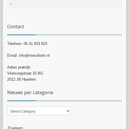
→
Contact
Telefoon: 06 41 933 823
Email: info@mesoforte.nl
Adres praktijk:
Vlietsorgstraat 15 BG
2012 JB Haarlem
Nieuws per categorie
Nieuws
per
categorie
Zoeken