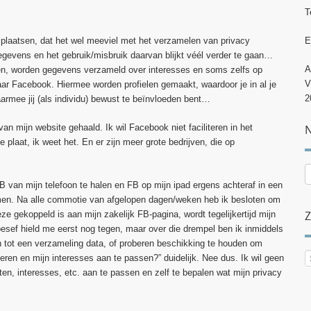
T
 plaatsen, dat het wel meeviel met het verzamelen van privacy
E
gevens en het gebruik/misbruik daarvan blijkt véél verder te gaan…
A
eken, worden gegevens verzameld over interesses en soms zelfs op
V
naar Facebook. Hiermee worden profielen gemaakt, waardoor je in al je
2
aarmee jij (als individu) bewust te beïnvloeden bent…
n mijn website gehaald. Ik wil Facebook niet faciliteren in het
N
plaat, ik weet het. En er zijn meer grote bedrijven, die op
N
p
FB van mijn telefoon te halen en FB op mijn ipad ergens achteraf in een
c
nomen. Na alle commotie van afgelopen dagen/weken heb ik besloten om
ze gekoppeld is aan mijn zakelijk FB-pagina, wordt tegelijkertijd mijn
esef hield me eerst nog tegen, maar over die drempel ben ik inmiddels
n tot een verzameling data, of proberen beschikking te houden om
deren en mijn interesses aan te passen?” duidelijk. Nee dus. Ik wil geen
ten, interesses, etc. aan te passen en zelf te bepalen wat mijn privacy