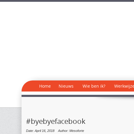
Home
Nieuws
Wie ben ik?
Werkwijz
#byebyefacebook
Date: April 16, 2018
Author: Mesoforte