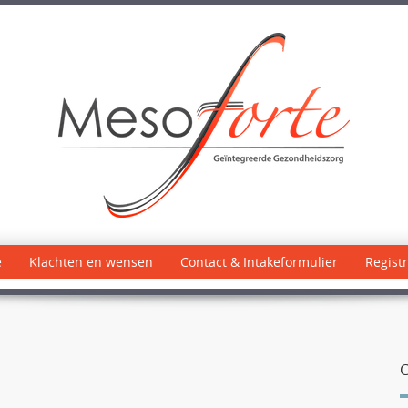
e
Klachten en wensen
Contact & Intakeformulier
Registr
C