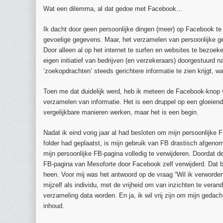
Wat een dilemma, al dat gedoe met Facebook…
Ik dacht door geen persoonlijke dingen (meer) op Facebook te
gevoelige gegevens. Maar, het verzamelen van persoonlijke ge
Door alleen al op het internet te surfen en websites te bezo
eigen initiatief van bedrijven (en verzekeraars) doorgestuurd 
‘zoekopdrachten’ steeds gerichtere informatie te zien krijgt, w
Toen me dat duidelijk werd, heb ik meteen de Facebook-knop va
verzamelen van informatie. Het is een druppel op een gloeiende 
vergelijkbare manieren werken, maar het is een begin.
Nadat ik eind vorig jaar al had besloten om mijn persoonlijke 
folder had geplaatst, is mijn gebruik van FB drastisch afge
mijn persoonlijke FB-pagina volledig te verwijderen. Doordat de
FB-pagina van Mesoforte door Facebook zelf verwijderd. Dat b
heen. Voor mij was het antwoord op de vraag “Wil ik verworde
mijzelf als individu, met de vrijheid om van inzichten te veran
verzameling data worden. En ja, ik wil vrij zijn om mijn gedach
inhoud.