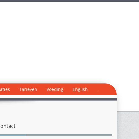
aties
Tarieven
Voeding
English
.
ontact