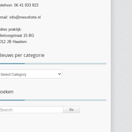
elefoon: 06 41 933 823
mail: info@mesoforte.nl
dres praktijk:
lietsorgstraat 15 BG
012 JB Haarlem
ieuws per categorie
ieuws
er
ategorie
Zoeken
Go