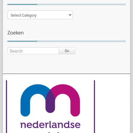
Nieuws
per
categorie
Zoeken
Go