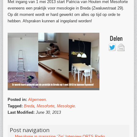
Met ingang van 1 mei 2013 start Patricia van Houten met Mesoforte
eveneens een praktijk voor mesologie in Breda (Zwaluwstraat 29).
Op dit moment wordt er hard gewerkt om alles op tijd op orde te
hebben. Afspraken kunnen al ingepland worden!
Posted in:
Algemeen
.
Tagged:
Breda
,
Mesoforte
,
Mesologie
.
Last Modified:
June 30, 2013
Post navigation
←
Mesologie in magazine ‘Zin’
Interview ORTS Radio
→