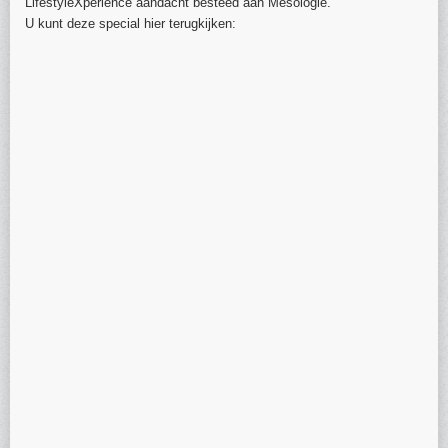
LifestyleXperience aandacht besteed aan Mesologie.
U kunt deze special hier terugkijken: