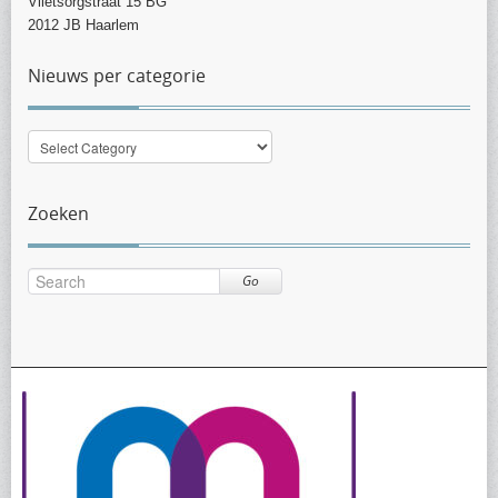
Vlietsorgstraat 15 BG
2012 JB Haarlem
Nieuws per categorie
Nieuws
per
categorie
Zoeken
Go