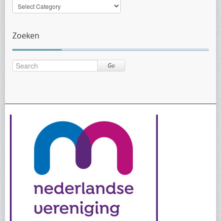
Nieuws
per
categorie
Zoeken
Go